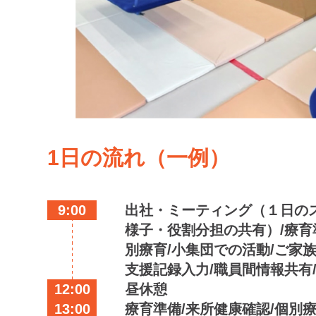
1日の流れ（一例）
9:00
出社・ミーティング（１日の
様子・役割分担の共有）/療育
別療育/小集団での活動/ご家
支援記録入力/職員間情報共有
12:00
昼休憩
13:00
療育準備/来所健康確認/個別療